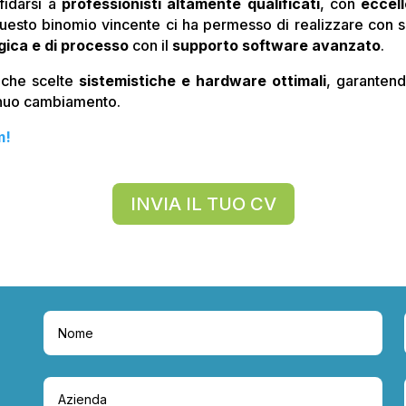
ffidarsi a
professionisti altamente qualificati
, con
eccel
uesto binomio vincente ci ha permesso di realizzare con s
gica e di processo
con il
supporto software avanzato
.
nche scelte
sistemistiche e hardware ottimali
, garanten
inuo cambiamento.
m!
INVIA IL TUO CV