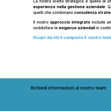
La nostra scelta strategica è quella di a
esperienza nella gestione aziendale
. Q
quelli che combinano
consulenza strate
Il nostro
approccio integrato
include a
soddisfare le
esigenze aziendali
in cont
Scopri da chi è composto il nostro tea
Richiedi informazioni al nostro team